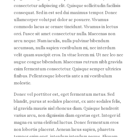
consectetur adipiscing elit. Quisque sollicitudin facilisis
consequat. Sed in est sed dui maximus tempor. Donec
ullamcorper volutpat dolor ac posuere. Vivamus
commodo lacus ac ornare tincidunt. Vivamus in lectus
orci. Fusce sit amet consectetur nulla. Maecenas non
arcu neque. Nam iaculis, nulla pulvinar bibendum
accumsan, nulla sapien vestibulum mi, nec interdum
velit quam suscipit eros. In vitae lorem mi. Ut nec leo nec
augue congue bibendum. Maecenas rutrum nibh gravida
enim fermentum consectetur. Quisque semper ultricies
finibus. Pellentesque lobortis ante a mi vestibulum
molestie.
Donec vel porttitor est, eget fermentum metus. Sed
blandit, purus at sodales placerat, ex ante sodales felis,
id gravida mauris nisl rhoncus diam. Quisque hendrerit
varius arcu, non dignissim diam egestas eget. Integer id
magna eu urna eleifend luctus. Donec fermentum eros
non lobortis placerat. Aenean lacus sapien, pharetra
tempor enim eget, interdum interdum neque. Aliquam